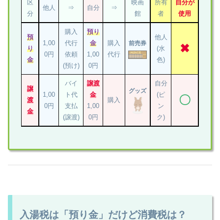
区
映画
所有
自分が
他人
⇒
自分
⇒
分
館
者
使用
購入
預り
預
他人
1,00
代行
金
購入
前売券
✖
り
(水
0円
依頼
1,00
代行
金
色)
(預け)
0円
バイ
譲渡
自分
譲
グッズ
1,00
ト代
金
(ピ
〇
渡
購入
0円
支払
1,00
ン
金
(譲渡)
0円
ク)
入湯税は「預り金」だけど消費税は？