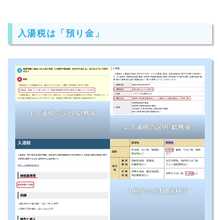
入湯税は「預り金」
1.入湯税の説明_財務省
2.入湯税の説明_総務省
4.税金の分類_国税庁