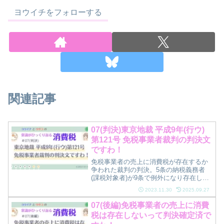
ヨウイチをフォローする
関連記事
07(判決)東京地裁 平成9年(行ウ)
第121号 免税事業者裁判の判決文
ですわ！
免税事業者の売上に消費税が存在するか
争われた裁判の判決。5条の納税義務者
(課税対象者)が9条で例外になり存在しま
せんわ！2審と3審判決も掲載！
2023.11.30
2025.09.27
07(後編)免税事業者の売上に消費
税は存在しないって判決確定済で