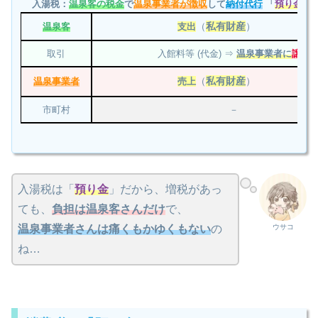
入湯税：
温泉客の税金
で
温泉事業者が徴収
して
納付代行
「
預り金
」
（
私有財産
）
温泉客
支出
取引
入館料等 (代金) ⇒
温泉事業者に
譲渡
（
私有財産
）
温泉事業者
売上
市町村
－
入湯税は「
預り金
」だから、増税があっ
ても、
負担は温泉客さんだけ
で、
ウサコ
温泉事業者さんは痛くもかゆくもない
の
ね…