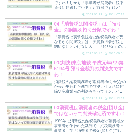
ですわ！しかも「事業者が消費者に税率
通りに転嫁している」が前提ですけど、
そうとは限りませんのよ！
2023.06.23
2024.07.17
04「消費税は間接税」は「預り
金」の誤認を招く分類ですわ！
「消費税は実質負担者と納税義務者が異
なるから間接税」は「実質負担者が税を
納めないといけない人」=「預り金」の誤
認を招く分類ですわ！
2023.06.13
2025.08.04
03(判決)東京地裁 平成元年(ワ)第
5194号 預り金裁判の判決文です
わ！
消費税の納税義務者が消費者(預り金)なの
か等が争われた裁判の判決。仕入税額控
除や免税業者の判決もあってインボイス
制度の理解にもお役立ち！
2023.11.28
2024.12.21
03消費税は消費者の税金(預り金)
ではないって判決確定済ですわ！
1989年に消費税の納税義務者が消費者か
事業者か争われた裁判で「納税義務者＝
事業者」で「消費者の税金(預り金)ではな