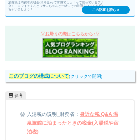
消費税は消費者の税金(預り金)って常識でしょ！って思っているアナ
タ！ ヨウイチくんとウサコちゃんと一緒にその常識をひっくり返し
ちゃいましょう！
▽お帰りの際はこちらから♪▽
このブログの構成について
(クリックで開閉)
参考
入湯税の説明_財務省：
身近な税 Q&A 温
泉旅館に泊まったときの税金(入湯税や宿
泊税)