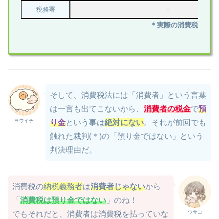
税務署
－
＊実際の消費税納付時
そして、消費税法には「消費者」という言葉
は一言も出てこないから、
消費者の税金
で
預
ヨウイチ
り金
という事は
絶対にない
。それが前回でも
触れた裁判(＊)の「預り金ではない」という
判決理由だ。
消費税の
納税義務者
は
消費者じゃない
から
「
消費税は預り金ではない
」のね！
ウサコ
でもそれだと、消費者は消費税を払っていな