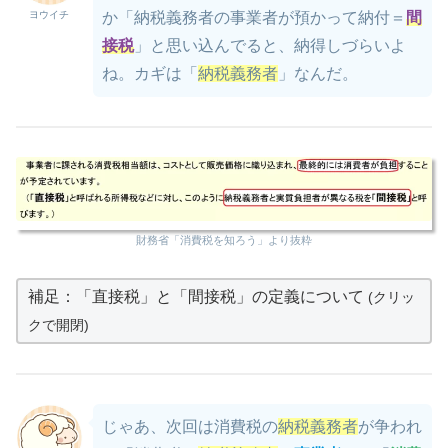
ヨウイチ
か「納税義務者の事業者が預かって納付＝
間
接税
」と思い込んでると、納得しづらいよ
ね。カギは「
納税義務者
」なんだ。
財務省「消費税を知ろう」より抜粋
補足：「直接税」と「間接税」の定義について
(クリッ
クで開閉)
じゃあ、次回は消費税の
納税義務者
が争われ