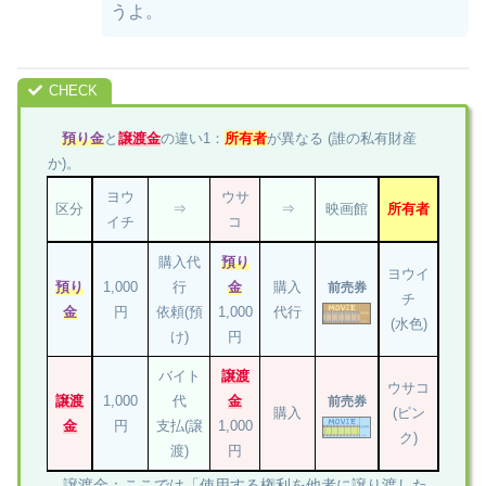
うよ。
預り金
と
譲渡金
の違い1：
所有者
が異なる (誰の私有財産
か)。
ヨウ
ウサ
区分
⇒
⇒
映画館
所有者
イチ
コ
購入代
預り
ヨウイ
預り
1,000
行
金
購入
前売券
チ
金
円
依頼(預
1,000
代行
(水色)
け)
円
バイト
譲渡
ウサコ
譲渡
1,000
代
金
前売券
購入
(ピン
金
円
支払(譲
1,000
ク)
渡)
円
譲渡金：ここでは「使用する権利を他者に譲り渡した