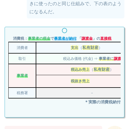
きに使ったのと同じ仕組みで、下の表のよう
になるんだ。
消費税：
事業者の税金
で
事業者が納付
「
譲渡金
」の
直接税
（
私有財産
）
消費者
支出
取引
税込み価格 (代金) ⇒
事業者に
譲渡
（
私有財産
）
税込み売上
事業者
税抜き売上
税務署
－
＊実際の消費税納付時に