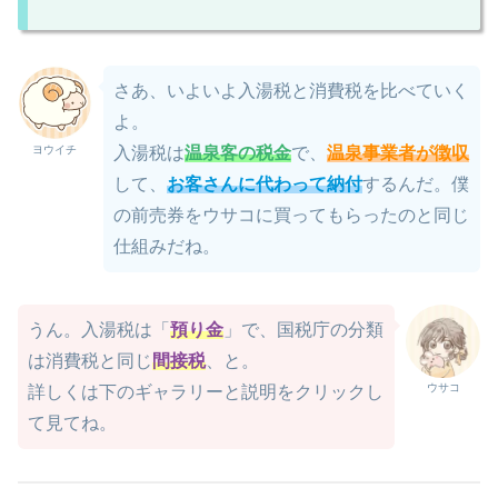
さあ、いよいよ入湯税と消費税を比べていく
よ。
ヨウイチ
入湯税は
温泉客の税金
で、
温泉事業者が徴収
して、
お客さんに代わって納付
するんだ。僕
の前売券をウサコに買ってもらったのと同じ
仕組みだね。
うん。入湯税は「
預り金
」で、国税庁の分類
は消費税と同じ
間接税
、と。
ウサコ
詳しくは下のギャラリーと説明をクリックし
て見てね。