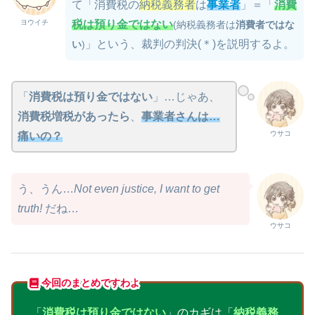
て「消費税の
納税義務者
は
事業者
」＝「
消費
ヨウイチ
税は預り金ではない
(納税義務者は
消費者ではな
」という、裁判の判決(＊)を説明するよ。
い
)
「
消費税は預り金ではない
」…じゃあ、
消費税増税があったら
、
事業者さんは…
ウサコ
痛いの？
う、うん…
Not even justice, I want to get
truth!
だね…
ウサコ
今回のまとめですわよ
「
消費税は預り金ではない
」のカギは「
納税義務