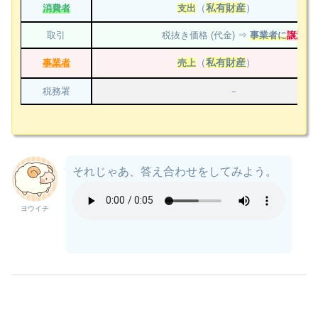
（
私有財産
）
消費者
支出
取引
税抜き価格 (代金) ⇒
事業者に
譲渡
（
私有財産
）
事業者
売上
税務署
－
それじゃあ、答え合わせをしてみよう。
ヨウイチ