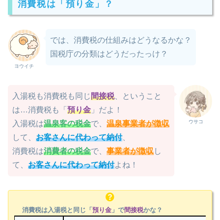
消費税は「預り金」？
では、消費税の仕組みはどうなるかな？
国税庁の分類はどうだったっけ？
ヨウイチ
入湯税も消費税も同じ
間接税
、ということ
は…消費税も「
預り金
」だよ！
ウサコ
入湯税は
温泉客の税金
で、
温泉事業者が徴収
して、
お客さんに代わって納付
、
消費税は
消費者の税金
で、
事業者が徴収
し
て、
お客さんに代わって納付
よね！
消費税は入湯税と同じ「
預り金
」で
間接税
かな？