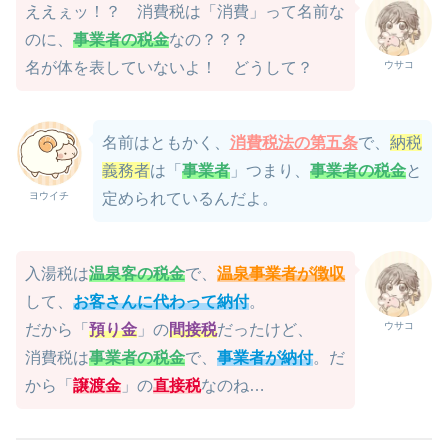
ええぇッ！？ 消費税は「消費」って名前な
のに、
事業者の税金
なの？？？
ウサコ
名が体を表していないよ！ どうして？
名前はともかく、
消費税法の第五条
で、
納税
義務者
は「
事業者
」つまり、
事業者の税金
と
ヨウイチ
定められているんだよ。
入湯税は
温泉客の税金
で、
温泉事業者が徴収
して、
お客さんに代わって納付
。
ウサコ
だから「
預り金
」の
間接税
だったけど、
消費税は
事業者の税金
で、
事業者が納付
。だ
から「
譲渡金
」の
直接税
なのね…