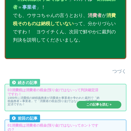
者
＝
事業者
」！
でも、ウサコちゃんの言うとおり、
消費者
が
消費
税そのものは納税していない
って、分かりづらい
ですわ！ ヨウイチくん、次回で鮮やかに裁判の
判決を説明してくださいましな。
つづく
03消費税は消費者の税金(預り金)ではないって判決確定済
ですわ！
1989年に消費税の納税義務者が消費者か事業者か争われた裁判で「納
税義務者＝事業者」で「消費者の税金(預り金)ではない」って判決確
定済ですわ！
01消費税は消費者の税金(預り金)ではないってホントです
の？