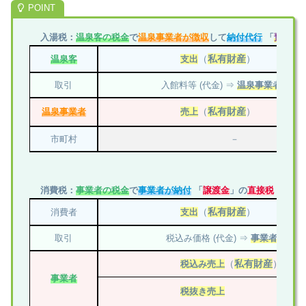
入湯税：
温泉客の税金
で
温泉事業者が徴収
して
納付代行
「
預り金
（
私有財産
）
温泉客
支出
取引
入館料等 (代金) ⇒
温泉事業者に
譲
（
私有財産
）
温泉事業者
売上
市町村
－
消費税：
事業者の税金
で
事業者が納付
「
譲渡金
」の
直接税
（
私有財産
）
消費者
支出
取引
税込み価格 (代金) ⇒
事業者に
譲渡
（
私有財産
）
税込み売上
事業者
税抜き売上