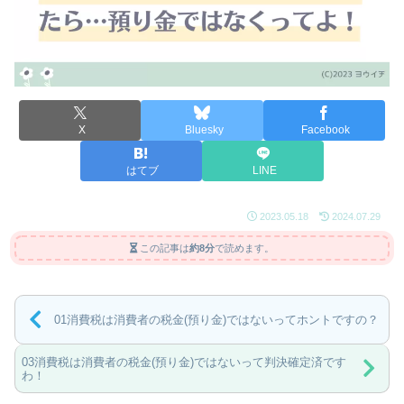
X
Bluesky
Facebook
はてブ
LINE
2023.05.18
2024.07.29
この記事は
約8分
で読めます。
01消費税は消費者の税金(預り金)ではないってホントですの？
03消費税は消費者の税金(預り金)ではないって判決確定済です
わ！