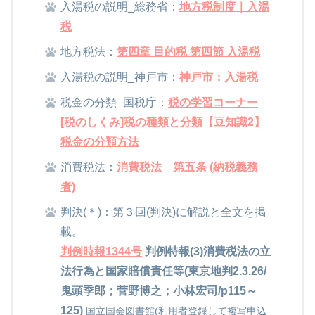
入湯税の説明_総務省：
地方税制度｜入湯
税
地方税法：
第四章 目的税 第四節 入湯税
入湯税の説明_神戸市：
神戸市：入湯税
税金の分類_国税庁：
税の学習コーナー
[税のしくみ]税の種類と分類【豆知識2】
税金の分類方法
消費税法：
消費税法 第五条 (納税義務
者)
判決(＊)：第３回(判決)に解説と全文を掲
載。
判例時報1344号
判例特報(3)消費税法の立
法行為と国家賠償責任等(東京地判2.3.26/
鬼頭季郎；菅野博之；小林宏司/p115～
125)
国立国会図書館(利用者登録して複写申込