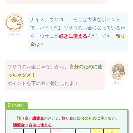
ナイス、ウサコ！ そこは大事なポイント
で、バイト代はウサコのお金になっているか
ヨウイチ
ら、ウサコが
好きに使える
んだ。でも、
預り
金
は？
ウサコのお金じゃないから、
自分のために使
っちゃダメ！
ウサコ
ポイントを下の表に整理したよ！
預り金
と
譲渡金
の違い2：
預り金
は
自分のために使えない
。
譲渡金
は
自由に使える
。