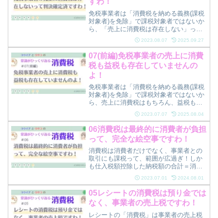
すわ！
免税事業者は「消費税を納める義務(課税
対象者)を免除」で課税対象者ではないか
ら、「売上に消費税は存在しない」って
判決確定済ですわ！
2023.08.07
2025.09.27
07(前編)免税事業者の売上に消費
税も益税も存在していませんの
よ！
免税事業者は「消費税を納める義務(課税
対象者)を免除」で課税対象者ではないか
ら、売上に消費税はもちろん、益税も存
在しようがなくってよ！
2023.07.07
2025.08.04
06消費税は最終的に消費者が負担
って、完全な絵空事ですわ！
消費税は消費者だけでなく、事業者との
取引にも課税って、範囲が広過ぎ！しか
も仕入税額控除した納税額の合計＝消費
者負担額は絵空事ですわ！
2023.07.01
2024.08.01
05レシートの消費税は預り金では
なく、事業者の売上税ですわ！
レシートの「消費税」は事業者の売上税