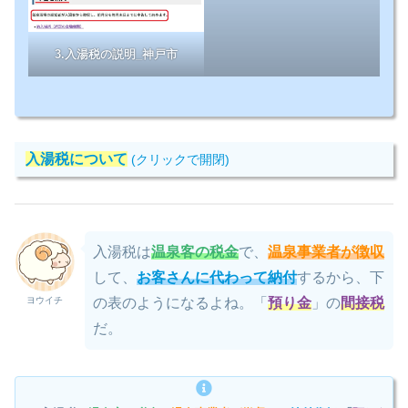
3.入湯税の説明_神戸市
入湯税について
(クリックで開閉)
入湯税は
温泉客の税金
で、
温泉事業者が徴収
して、
お客さんに代わって納付
するから、下
ヨウイチ
の表のようになるよね。「
預り金
」の
間接税
だ。