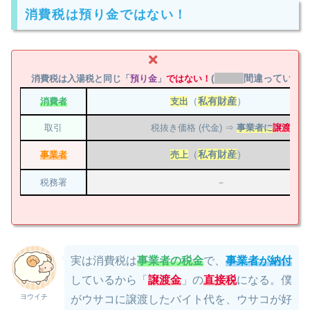
消費税は預り金ではない！
(
間違っている箇
消費税は入湯税と同じ「
預り金
」
ではない！
（
私有財産
）
消費者
支出
取引
税抜き価格 (代金) ⇒
事業者に
譲渡
（
私有財産
）
事業者
売上
税務署
－
実は消費税は
事業者の税金
で、
事業者が納付
しているから「
譲渡金
」の
直接税
になる。僕
ヨウイチ
がウサコに譲渡したバイト代を、ウサコが好