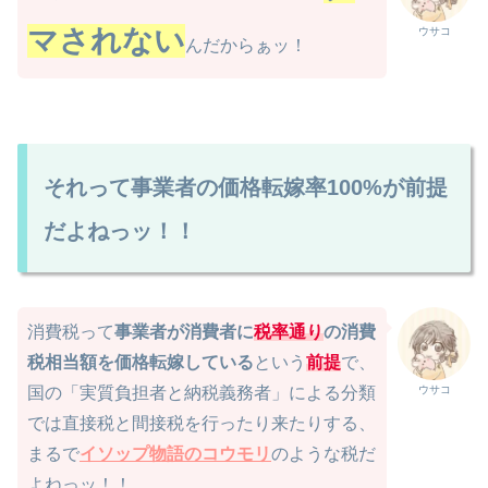
マされない
ウサコ
んだからぁッ！
それって事業者の価格転嫁率100%が前提
だよねっッ！！
消費税って
事業者が消費者に
税率通り
の消費
税相当額を価格転嫁している
という
前提
で、
ウサコ
国の「実質負担者と納税義務者」による分類
では直接税と間接税を行ったり来たりする、
まるで
イソップ物語のコウモリ
のような税だ
よねっッ！！