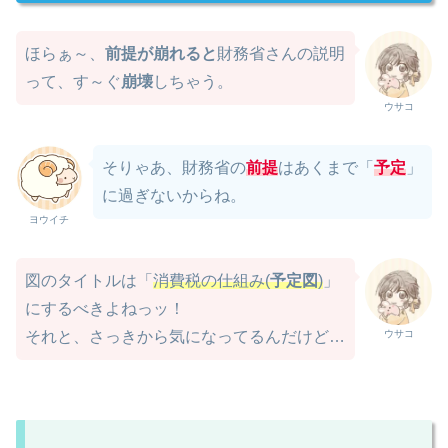
ほらぁ～、
前提が崩れると
財務省さんの説明
って、す～ぐ
崩壊
しちゃう。
ウサコ
そりゃあ、財務省の
前提
はあくまで「
予定
」
に過ぎないからね。
ヨウイチ
図のタイトルは「
消費税の仕組み(
予定図
)
」
にするべきよねっッ！
ウサコ
それと、さっきから気になってるんだけど…