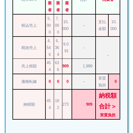
業
業
業
者
者
者
5,
7,
10,
支払
10,
税込売上
00
00
－
000
金額
000
0
0
4,
6,
9,0
税抜売上
54
36
－
91
6
4
－
45
63
売上税額
909
1,999
4
6
実質
価格転嫁
0
0
0
－
0
負担
納税額
45
18
納税額
273
909
合計＞
4
2
実質負担