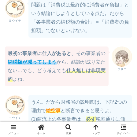
問題は「消費税は最終的に消費者が負担」と
いう結論にしようとしている点だ。だから
ヨウイチ
「各事業者の納税額の合計」＝「消費者の負
担額」でないといけない。
最初の事業者に仕入があると
、その事業者の
納税額が減ってしまう
から、結論が成り立た
ウサコ
ない…でも、どう考えても
仕入無しは非現実
的
よね。
うん。だから財務省の説明図は、下記2つの
理由で
絵空事
と断言できると思うよ。
ヨウイチ
(1)商流上の各事業者は「
必ず
税率通りに価
格転嫁」が
前提
（注）
メニュー
ホーム
検索
トップ
サイドバー
(注)全事業者ではなく「小売業者」が税率通りに