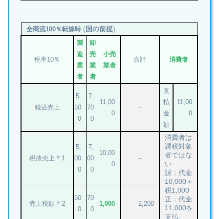
(
国の前提
)
全商流100％転嫁時
製
卸
造
売
小売
税率10％
合計
消費者
業
業
業者
者
者
支
5,
7,
11,00
払
11,00
税込売上
50
70
－
0
金
0
0
0
額
消費者は
課税対象
5,
7,
10,00
者ではな
＊1
税抜売上
00
00
－
い
0
0
0
誤：代金
10,000＋
税1,000
50
70
正：代金
＊2
売上税額
1,000
2,200
11,000を
0
0
支払