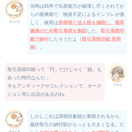
当時は戦争で生産能力が破壊し尽くされてか
らの復興期で、物資不足によるインフレが激
ヨウイチ
しく、政府は
所得税と法人税を減税し、税収
確保のため取引高税を創設
した。
取引高税印
紙で納付
したそうだよ（
取引高税印紙 使用
例
）。
取引高税印紙って「円」だけじゃく「銭」も
あった時代なんだ…
ウサコ
今もアンティークやコレクションで、オーク
ション等に出品があるのね。
しかしこれは課税対象額が累積されるから、
最終取引の納付額がもっとも大きくなる。だ
ヨウイチ