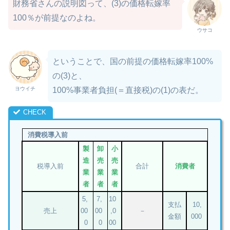
財務省さんの説明図って、(3)の価格転嫁率
100％が前提なのよね。
ウサコ
ということで、国の前提の価格転嫁率100%
の(3)と、
ヨウイチ
100%事業者負担(＝直接税)の(1)の表だ。
消費税導入前
製
卸
小
造
売
売
税導入前
合計
消費者
業
業
業
者
者
者
5,
7,
10
支払
10,
売上
00
00
,0
－
金額
000
0
0
00