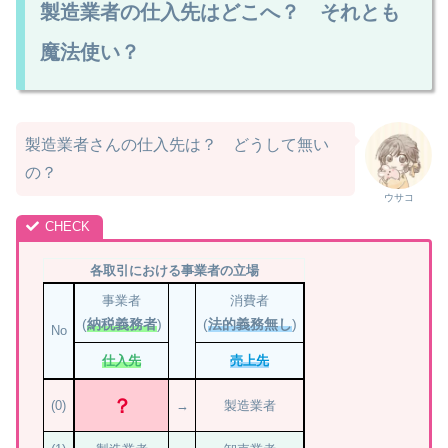
製造業者の仕入先はどこへ？ それとも
魔法使い？
製造業者さんの仕入先は？ どうして無い
の？
ウサコ
各取引における事業者の立場
事業者
消費者
(
納税義務者
)
(
法的義務無し
)
No
仕入先
売上先
？
(0)
→
製造業者