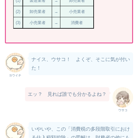
(1)
製造業者
→
卸売業者
(2)
卸売業者
→
小売業者
(3)
小売業者
→
消費者
ナイス、ウサコ！ よくぞ、そこに気が付い
た！
ヨウイチ
エッ？ 見れば誰でも分かるよね？
ウサコ
いやいや、この「消費税の多段階取引におけ
る仕入税額控除」の図解は、財務省の他にも