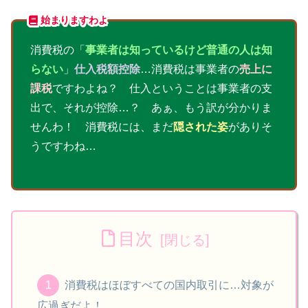
始まりますわよ
消費税の「
事業者は知っているけど普通の人は知
らない
」
仕入税額控除
…消費税は事業者の
売上に
課税
ですわよね？ 仕入ということは事業者の支
出で、それが控除…？ あぁ、もう訳が分かりま
せんわ！ 消費税には、まだ
隠された姿
がありそ
うですわね…
目次
消費税はほぼすべての国内取引に…対象が
広過ぎだよ！