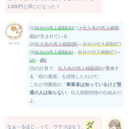
1,000円と同じになった！
(1)
自分の売上税額(A)
には
仕入先の売上税額
(B)
が含まれている
ヨウイチ
(2)
仕入先の売上税額(B)
＝
自分の仕入税額(C)
(3)
自分の売上税額(A)
－
自分の仕入税額(C)
＝
(A)
－
(B)
(3)の計算で、
仕入先の売上税額(B)
が重複す
る「税の累積」を排除したわけだ。
これが消費税の「
事業者は知っているけど普
通の人は知らない
」仕入税額控除の仕組みだ
よ。
ダ
なぁ～るほど…って、ウサコはもう、