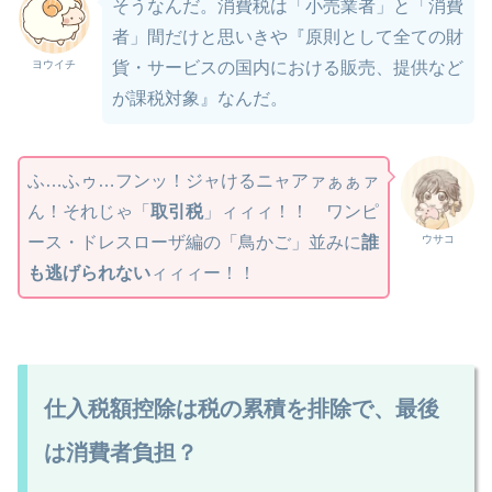
そうなんだ。消費税は「小売業者」と「消費
者」間だけと思いきや『原則として全ての財
ヨウイチ
貨・サービスの国内における販売、提供など
が課税対象』なんだ。
ふ…ふゥ…フンッ！ジャけるニャアァぁぁァ
ん！それじゃ「
取引税
」ィィィ！！ ワンピ
ウサコ
ース・ドレスローザ編の「鳥かご」並みに
誰
も逃げられない
ィィィー！！
仕入税額控除は税の累積を排除で、最後
は消費者負担？