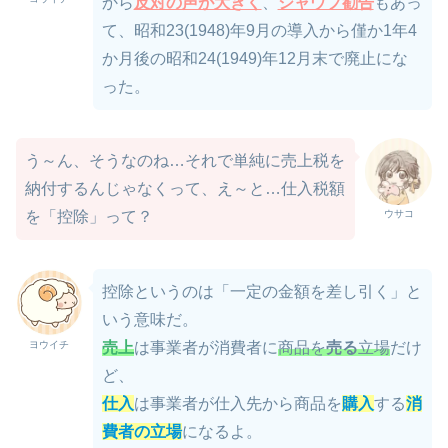
から
反対の声が大きく
、
シャウプ勧告
もあっ
て、昭和23(1948)年9月の導入から僅か1年4
か月後の昭和24(1949)年12月末で廃止にな
った。
う～ん、そうなのね…それで単純に売上税を
納付するんじゃなくって、え～と…仕入税額
ウサコ
を「控除」って？
控除というのは「一定の金額を差し引く」と
いう意味だ。
ヨウイチ
売上
は事業者が消費者に
商品を
売る
立場
だけ
ど、
仕入
は事業者が仕入先から商品を
購入
する
消
費者の立場
になるよ。