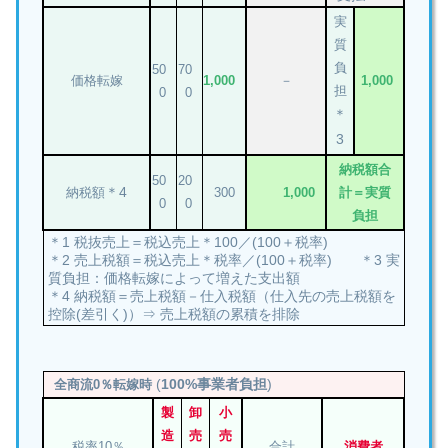
実
質
負
50
70
価格転嫁
1,000
－
1,000
担
0
0
＊
3
納税額合
50
20
＊4
納税額
300
1,000
計＝実質
0
0
負担
＊1 税抜売上＝税込売上＊100／(100＋税率)
＊2 売上税額＝税込売上＊税率／(100＋税率) ＊3 実
質負担：価格転嫁によって増えた支出額
＊4 納税額＝売上税額－仕入税額（仕入先の売上税額を
控除(差引く)）⇒ 売上税額の累積を排除
(
100%事業者負担
)
全商流0％転嫁時
製
卸
小
造
売
売
税率10％
合計
消費者