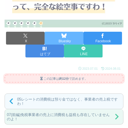
X
Bluesky
Facebook
はてブ
LINE
2023.07.01
2024.08.01
この記事は
約12分
で読めます。
05レシートの消費税は預り金ではなく、事業者の売上税です
わ！
07(前編)免税事業者の売上に消費税も益税も存在していません
のよ！